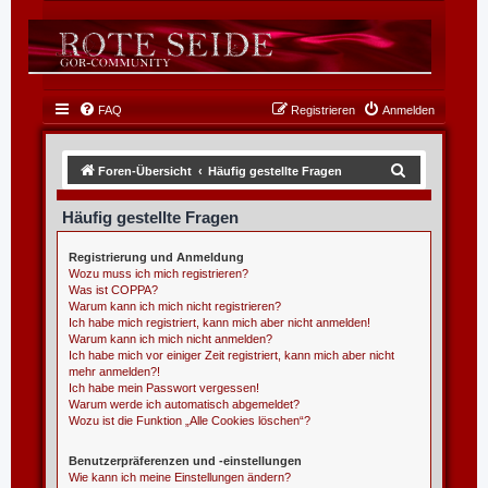
FAQ
Registrieren
Anmelden
S
Foren-Übersicht
Häufig gestellte Fragen
u
Häufig gestellte Fragen
c
h
Registrierung und Anmeldung
Wozu muss ich mich registrieren?
e
Was ist COPPA?
Warum kann ich mich nicht registrieren?
Ich habe mich registriert, kann mich aber nicht anmelden!
Warum kann ich mich nicht anmelden?
Ich habe mich vor einiger Zeit registriert, kann mich aber nicht
mehr anmelden?!
Ich habe mein Passwort vergessen!
Warum werde ich automatisch abgemeldet?
Wozu ist die Funktion „Alle Cookies löschen“?
Benutzerpräferenzen und -einstellungen
Wie kann ich meine Einstellungen ändern?