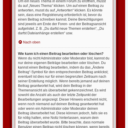
Um ein neues Thema in einem Forum zu eröffnen, musst
du auf „Neues Thema“ klicken. Um auf einen Beitrag zu
antworten, musst du auf „Antworten“ klicken. Es könnte
sein, dass eine Registrierung erforderlich ist, bevor du
einen Beitrag schreiben kannst. Deine Berechtigungen
sind jeweils am Ende der Foren- und der Beitragsansicht
aufgelistet. Z. B. „Du darfst neue Themen erstellen“, „Du
darfst Dateianhänge erstellen“ usw.
Nach oben
Wie kann ich einen Beitrag bearbeiten oder löschen?
Wenn du nicht Administrator oder Moderator bist, kannst du
nur deine eigenen Beiträge bearbeiten oder löschen. Du
kannst einen Beitrag bearbeiten, indem du das „Ändere
Beitrag“-Symbol für den entsprechenden Beitrag anklickst;
eventuell ist dies nur für einen begrenzten Zeitraum nach
seiner Erstellung möglich. Wenn bereits jemand auf deinen
Beitrag geantwortet hat, wird dein Beitrag in der
Themenansicht als überarbeitet gekennzeichnet. Es wird
sowohl die Anzahl als auch der letzte Zeitpunkt der
Bearbeitungen angezeigt. Dieser Hinweis erscheint nicht,
wenn noch niemand auf deinen Beitrag geantwortet hat
oder wenn ein Administrator oder Moderator deinen
Beitrag überarbeitet hat. Diese können jedoch, falls sie es
für nötig halten, eine Notiz hinterlassen, warum dein
Beitrag überarbeitet wurde. Bitte beachte, dass normale
Benutzer einen Beitrag nicht löschen können, wenn bereits