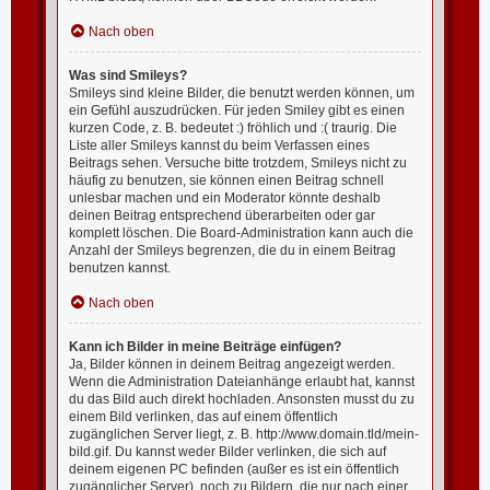
Nach oben
Was sind Smileys?
Smileys sind kleine Bilder, die benutzt werden können, um
ein Gefühl auszudrücken. Für jeden Smiley gibt es einen
kurzen Code, z. B. bedeutet :) fröhlich und :( traurig. Die
Liste aller Smileys kannst du beim Verfassen eines
Beitrags sehen. Versuche bitte trotzdem, Smileys nicht zu
häufig zu benutzen, sie können einen Beitrag schnell
unlesbar machen und ein Moderator könnte deshalb
deinen Beitrag entsprechend überarbeiten oder gar
komplett löschen. Die Board-Administration kann auch die
Anzahl der Smileys begrenzen, die du in einem Beitrag
benutzen kannst.
Nach oben
Kann ich Bilder in meine Beiträge einfügen?
Ja, Bilder können in deinem Beitrag angezeigt werden.
Wenn die Administration Dateianhänge erlaubt hat, kannst
du das Bild auch direkt hochladen. Ansonsten musst du zu
einem Bild verlinken, das auf einem öffentlich
zugänglichen Server liegt, z. B. http://www.domain.tld/mein-
bild.gif. Du kannst weder Bilder verlinken, die sich auf
deinem eigenen PC befinden (außer es ist ein öffentlich
zugänglicher Server), noch zu Bildern, die nur nach einer