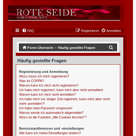
FAQ
Registrieren
Anmelden
S
Foren-Übersicht
Häufig gestellte Fragen
u
Häufig gestellte Fragen
c
h
Registrierung und Anmeldung
Wozu muss ich mich registrieren?
e
Was ist COPPA?
Warum kann ich mich nicht registrieren?
Ich habe mich registriert, kann mich aber nicht anmelden!
Warum kann ich mich nicht anmelden?
Ich habe mich vor einiger Zeit registriert, kann mich aber nicht
mehr anmelden?!
Ich habe mein Passwort vergessen!
Warum werde ich automatisch abgemeldet?
Wozu ist die Funktion „Alle Cookies löschen“?
Benutzerpräferenzen und -einstellungen
Wie kann ich meine Einstellungen ändern?