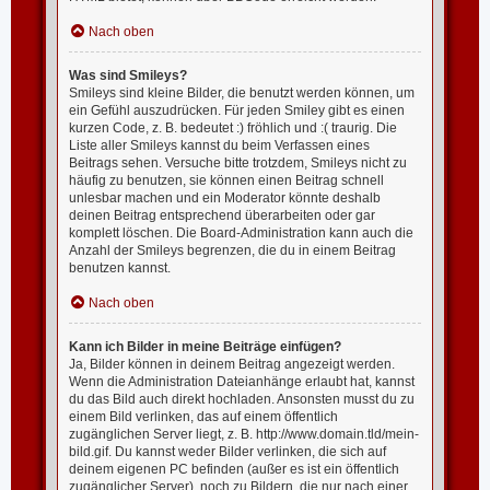
Nach oben
Was sind Smileys?
Smileys sind kleine Bilder, die benutzt werden können, um
ein Gefühl auszudrücken. Für jeden Smiley gibt es einen
kurzen Code, z. B. bedeutet :) fröhlich und :( traurig. Die
Liste aller Smileys kannst du beim Verfassen eines
Beitrags sehen. Versuche bitte trotzdem, Smileys nicht zu
häufig zu benutzen, sie können einen Beitrag schnell
unlesbar machen und ein Moderator könnte deshalb
deinen Beitrag entsprechend überarbeiten oder gar
komplett löschen. Die Board-Administration kann auch die
Anzahl der Smileys begrenzen, die du in einem Beitrag
benutzen kannst.
Nach oben
Kann ich Bilder in meine Beiträge einfügen?
Ja, Bilder können in deinem Beitrag angezeigt werden.
Wenn die Administration Dateianhänge erlaubt hat, kannst
du das Bild auch direkt hochladen. Ansonsten musst du zu
einem Bild verlinken, das auf einem öffentlich
zugänglichen Server liegt, z. B. http://www.domain.tld/mein-
bild.gif. Du kannst weder Bilder verlinken, die sich auf
deinem eigenen PC befinden (außer es ist ein öffentlich
zugänglicher Server), noch zu Bildern, die nur nach einer