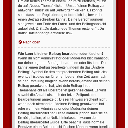
Um ein neues Thema in einem Forum zu eröffnen, musst
du auf „Neues Thema“ klicken. Um auf einen Beitrag zu
antworten, musst du auf „Antworten“ klicken. Es könnte
sein, dass eine Registrierung erforderlich ist, bevor du
einen Beitrag schreiben kannst. Deine Berechtigungen
sind jeweils am Ende der Foren- und der Beitragsansicht
aufgelistet. Z. B. „Du darfst neue Themen erstellen“, „Du
darfst Dateianhänge erstellen“ usw.
Nach oben
Wie kann ich einen Beitrag bearbeiten oder löschen?
Wenn du nicht Administrator oder Moderator bist, kannst du
nur deine eigenen Beiträge bearbeiten oder löschen. Du
kannst einen Beitrag bearbeiten, indem du das „Ändere
Beitrag“-Symbol für den entsprechenden Beitrag anklickst;
eventuell ist dies nur für einen begrenzten Zeitraum nach
seiner Erstellung möglich. Wenn bereits jemand auf deinen
Beitrag geantwortet hat, wird dein Beitrag in der
Themenansicht als überarbeitet gekennzeichnet. Es wird
sowohl die Anzahl als auch der letzte Zeitpunkt der
Bearbeitungen angezeigt. Dieser Hinweis erscheint nicht,
wenn noch niemand auf deinen Beitrag geantwortet hat
oder wenn ein Administrator oder Moderator deinen
Beitrag überarbeitet hat. Diese können jedoch, falls sie es
für nötig halten, eine Notiz hinterlassen, warum dein
Beitrag überarbeitet wurde. Bitte beachte, dass normale
Benutzer einen Beitrag nicht löschen können, wenn bereits