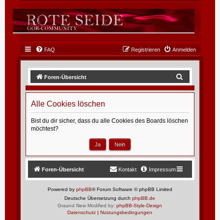
FAQ
Registrieren
Anmelden
S
Foren-Übersicht
u
c
Alle Cookies löschen
h
Bist du dir sicher, dass du alle Cookies des Boards löschen
e
möchtest?
Foren-Übersicht
Kontakt
Impressum
Powered by
phpBB
® Forum Software © phpBB Limited
Deutsche Übersetzung durch
phpBB.de
Graand New Modified by:
phpBB-Style-Design
Datenschutz
|
Nutzungsbedingungen