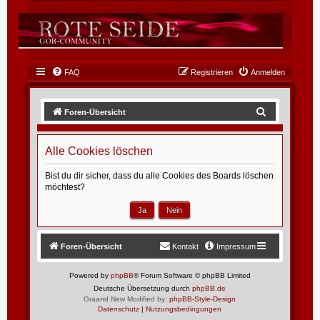
FAQ
Registrieren
Anmelden
S
Foren-Übersicht
u
c
Alle Cookies löschen
h
Bist du dir sicher, dass du alle Cookies des Boards löschen
e
möchtest?
Foren-Übersicht
Kontakt
Impressum
Powered by
phpBB
® Forum Software © phpBB Limited
Deutsche Übersetzung durch
phpBB.de
Graand New Modified by:
phpBB-Style-Design
Datenschutz
|
Nutzungsbedingungen