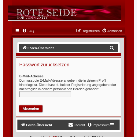
FAQ
Registrieren
Anmelden
S
Foren-Übersicht
u
c
Passwort zurücksetzen
h
E-Mail-Adresse:
e
Du musst die E-Mail-Adresse angeben, die in deinem Profil
hinterlegt ist. Diese hast du bei der Registrierung angegeben oder
nachträglich in deinem persönlichen Bereich geändert.
Foren-Übersicht
Kontakt
Impressum