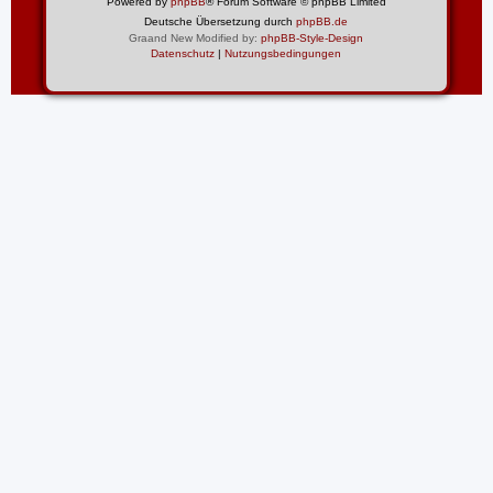
Powered by
phpBB
® Forum Software © phpBB Limited
Deutsche Übersetzung durch
phpBB.de
Graand New Modified by:
phpBB-Style-Design
Datenschutz
|
Nutzungsbedingungen