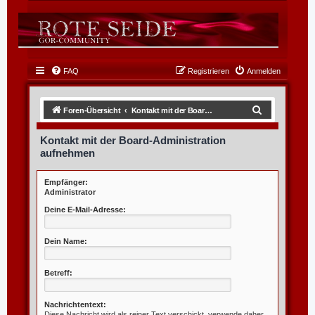
FAQ
Registrieren
Anmelden
S
Foren-Übersicht
Kontakt mit der Board-Administration aufnehmen
u
Kontakt mit der Board-Administration
c
aufnehmen
h
e
Empfänger:
Administrator
Deine E-Mail-Adresse:
Dein Name:
Betreff:
Nachrichtentext:
Diese Nachricht wird als reiner Text verschickt, verwende daher