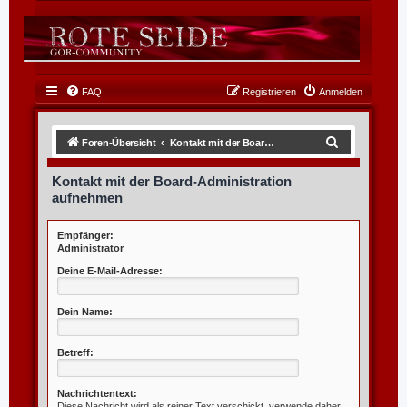
FAQ
Registrieren
Anmelden
S
Foren-Übersicht
Kontakt mit der Board-Administration aufnehmen
u
Kontakt mit der Board-Administration
c
aufnehmen
h
e
Empfänger:
Administrator
Deine E-Mail-Adresse:
Dein Name:
Betreff:
Nachrichtentext:
Diese Nachricht wird als reiner Text verschickt, verwende daher