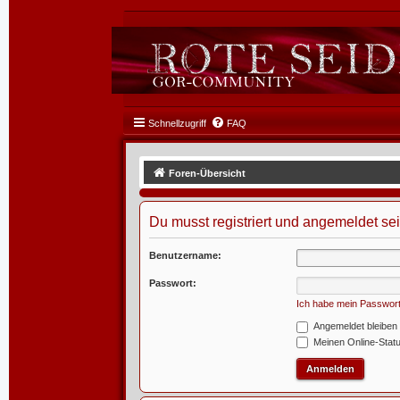
Schnellzugriff
FAQ
Foren-Übersicht
Du musst registriert und angemeldet se
Benutzername:
Passwort:
Ich habe mein Passwor
Angemeldet bleiben
Meinen Online-Statu