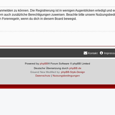
anmelden zu können. Die Registrierung ist in wenigen Augenblicken erledigt und er
tzern auch zusätzliche Berechtigungen zuweisen. Beachte bitte unsere Nutzungsb
igen Forenregeln, wenn du dich in diesem Board bewegst.
Kontakt
Impres
Powered by
phpBB
® Forum Software © phpBB Limited
Deutsche Übersetzung durch
phpBB.de
Graand New Modified by:
phpBB-Style-Design
Datenschutz
|
Nutzungsbedingungen