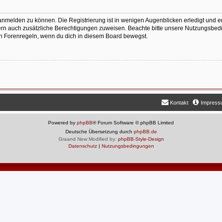
anmelden zu können. Die Registrierung ist in wenigen Augenblicken erledigt und er
tzern auch zusätzliche Berechtigungen zuweisen. Beachte bitte unsere Nutzungsb
igen Forenregeln, wenn du dich in diesem Board bewegst.
Kontakt
Impres
Powered by
phpBB
® Forum Software © phpBB Limited
Deutsche Übersetzung durch
phpBB.de
Graand New Modified by:
phpBB-Style-Design
Datenschutz
|
Nutzungsbedingungen