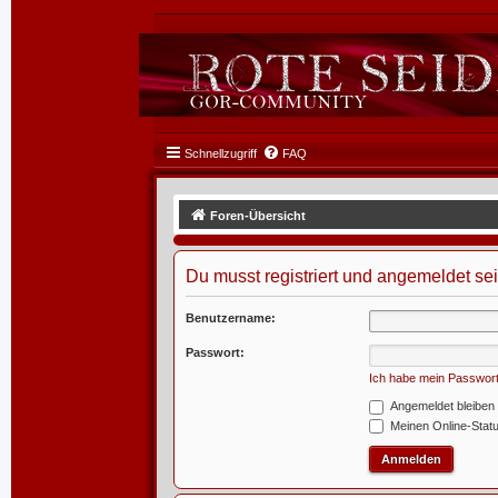
Schnellzugriff
FAQ
Foren-Übersicht
Du musst registriert und angemeldet se
Benutzername:
Passwort:
Ich habe mein Passwor
Angemeldet bleiben
Meinen Online-Statu