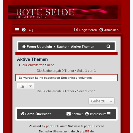
FAQ
Registrieren
Anmelden
S
Foren-Übersicht
Suche
Aktive Themen
u
Aktive Themen
c
Zur erweiterten Suche
h
Die Suche ergab 0 Treffer • Seite
1
von
1
e
Es wurden keine passenden Ergebnisse gefunden.
Die Suche ergab 0 Treffer • Seite
1
von
1
Gehe zu
Foren-Übersicht
Kontakt
Impressum
Powered by
phpBB
® Forum Software © phpBB Limited
Deutsche Übersetzung durch
phpBB.de