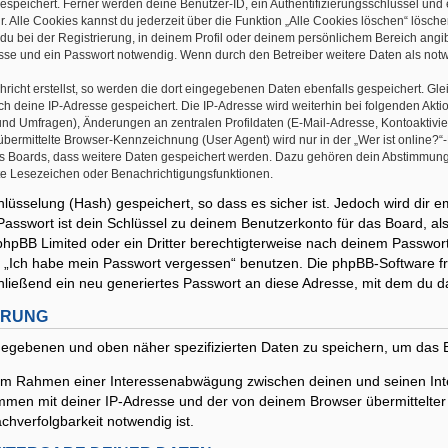
gespeichert. Ferner werden deine Benutzer-ID, ein Authentifizierungsschlüssel und
. Alle Cookies kannst du jederzeit über die Funktion „Alle Cookies löschen“ lösche
du bei der Registrierung, in deinem Profil oder deinem persönlichem Bereich angib
se und ein Passwort notwendig. Wenn durch den Betreiber weitere Daten als notwend
richt erstellst, so werden die dort eingegebenen Daten ebenfalls gespeichert. Glei
uch deine IP-Adresse gespeichert. Die IP-Adresse wird weiterhin bei folgenden Ak
und Umfragen), Änderungen an zentralen Profildaten (E-Mail-Adresse, Kontoaktivi
rmittelte Browser-Kennzeichnung (User Agent) wird nur in der „Wer ist online?“-F
des Boards, dass weitere Daten gespeichert werden. Dazu gehören dein Abstimmun
zte Lesezeichen oder Benachrichtigungsfunktionen.
lüsselung (Hash) gespeichert, so dass es sicher ist. Jedoch wird dir e
asswort ist dein Schlüssel zu deinem Benutzerkonto für das Board, a
 phpBB Limited oder ein Dritter berechtigterweise nach deinem Passwort
n „Ich habe mein Passwort vergessen“ benutzen. Die phpBB-Software 
ließend ein neu generiertes Passwort an diese Adresse, mit dem du d
ERUNG
ingegebenen und oben näher spezifizierten Daten zu speichern, um das
t, im Rahmen einer Interessenabwägung zwischen deinen und seinen Inte
mmen mit deiner IP-Adresse und der von deinem Browser übermittelter
hverfolgbarkeit notwendig ist.