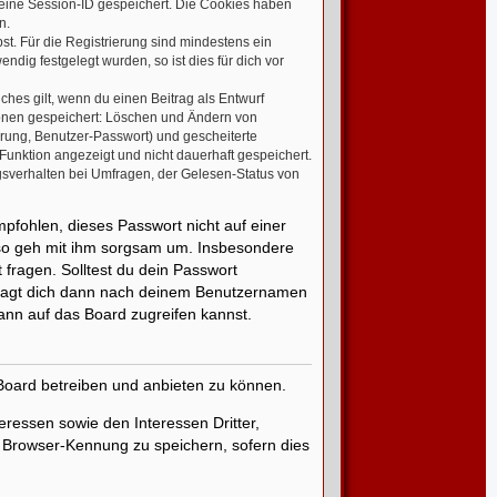
 eine Session-ID gespeichert. Die Cookies haben
n.
st. Für die Registrierung sind mindestens ein
ig festgelegt wurden, so ist dies für dich vor
ches gilt, wenn du einen Beitrag als Entwurf
tionen gespeichert: Löschen und Ändern von
erung, Benutzer-Passwort) und gescheiterte
unktion angezeigt und nicht dauerhaft gespeichert.
gsverhalten bei Umfragen, der Gelesen-Status von
mpfohlen, dieses Passwort nicht auf einer
lso geh mit ihm sorgsam um. Insbesondere
 fragen. Solltest du dein Passwort
fragt dich dann nach deinem Benutzernamen
ann auf das Board zugreifen kannst.
 Board betreiben und anbieten zu können.
ressen sowie den Interessen Dritter,
 Browser-Kennung zu speichern, sofern dies