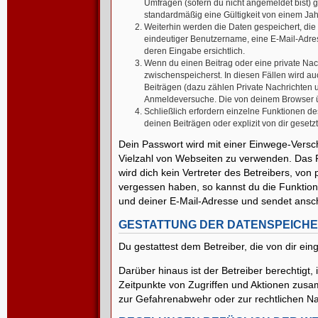
Umfragen (sofern du nicht angemeldet bist) 
standardmäßig eine Gültigkeit von einem Jahr
Weiterhin werden die Daten gespeichert, die 
eindeutiger Benutzername, eine E-Mail-Adres
deren Eingabe ersichtlich.
Wenn du einen Beitrag oder eine private Nach
zwischenspeicherst. In diesen Fällen wird a
Beiträgen (dazu zählen Private Nachrichten 
Anmeldeversuche. Die von deinem Browser übe
Schließlich erfordern einzelne Funktionen 
deinen Beiträgen oder explizit von dir geset
Dein Passwort wird mit einer Einwege-Versch
Vielzahl von Webseiten zu verwenden. Das P
wird dich kein Vertreter des Betreibers, von
vergessen haben, so kannst du die Funktio
und deiner E-Mail-Adresse und sendet ansch
GESTATTUNG DER DATENSPEICH
Du gestattest dem Betreiber, die von dir e
Darüber hinaus ist der Betreiber berechtig
Zeitpunkte von Zugriffen und Aktionen zusa
zur Gefahrenabwehr oder zur rechtlichen Nac