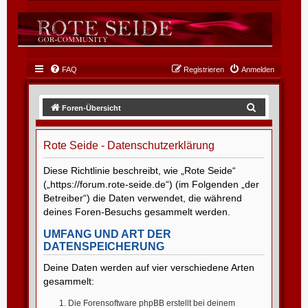
FAQ
Registrieren
Anmelden
S
Foren-Übersicht
u
c
Rote Seide - Datenschutzerklärung
h
Diese Richtlinie beschreibt, wie „Rote Seide“
e
(„https://forum.rote-seide.de“) (im Folgenden „der
Betreiber“) die Daten verwendet, die während
deines Foren-Besuchs gesammelt werden.
UMFANG UND ART DER
DATENSPEICHERUNG
Deine Daten werden auf vier verschiedene Arten
gesammelt:
Die Forensoftware phpBB erstellt bei deinem