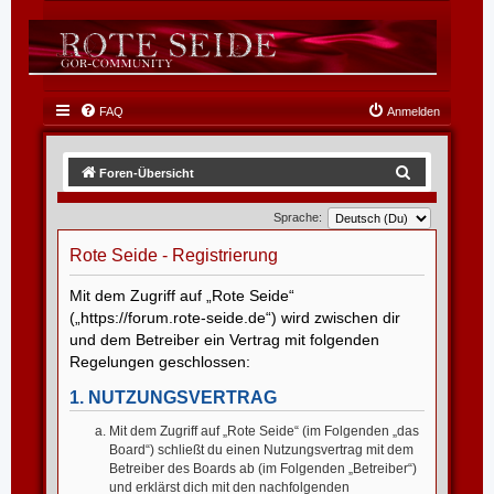
FAQ
Anmelden
S
Foren-Übersicht
u
Sprache:
c
h
Rote Seide - Registrierung
e
Mit dem Zugriff auf „Rote Seide“
(„https://forum.rote-seide.de“) wird zwischen dir
und dem Betreiber ein Vertrag mit folgenden
Regelungen geschlossen:
1. NUTZUNGSVERTRAG
Mit dem Zugriff auf „Rote Seide“ (im Folgenden „das
Board“) schließt du einen Nutzungsvertrag mit dem
Betreiber des Boards ab (im Folgenden „Betreiber“)
und erklärst dich mit den nachfolgenden