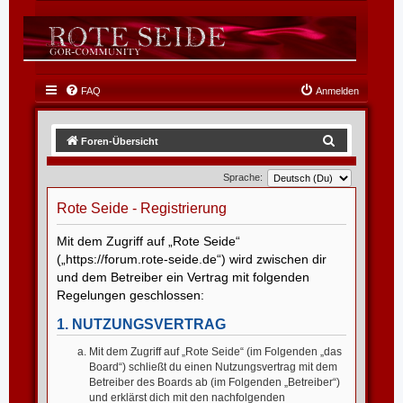
FAQ
Anmelden
S
Foren-Übersicht
u
Sprache:
c
h
Rote Seide - Registrierung
e
Mit dem Zugriff auf „Rote Seide“
(„https://forum.rote-seide.de“) wird zwischen dir
und dem Betreiber ein Vertrag mit folgenden
Regelungen geschlossen:
1. NUTZUNGSVERTRAG
Mit dem Zugriff auf „Rote Seide“ (im Folgenden „das
Board“) schließt du einen Nutzungsvertrag mit dem
Betreiber des Boards ab (im Folgenden „Betreiber“)
und erklärst dich mit den nachfolgenden