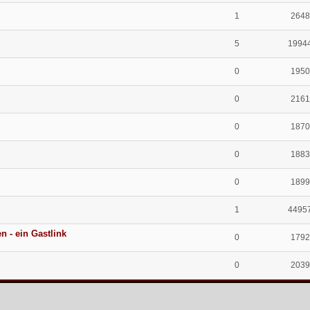
1
2648
5
1994
0
1950
0
2161
0
1870
0
1883
0
1899
1
4495
 - ein Gastlink
0
1792
0
2039