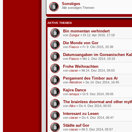
Sonstiges
Alle sonstigen Themen
AKTIVE THEMEN
Bin momentan verhindert
von
Zungur
»
Di 12. Apr 2016, 17:18
Die Monde von Gor
von
Fiasco
»
Fr 9. Okt 2015, 20:38
Datumsangaben im Goreanischen Kal
von
Fiasco
»
Mo 1. Dez 2014, 19:19
Frohe Weihnachten
von
ciaran
»
Mi 24. Dez 2014, 09:03
Pergament des Timbor aus Ar
von
Alendron
»
So 14. Dez 2014, 16:45
Kajira Dance
von
amaya
»
Di 9. Dez 2014, 09:05
The brainless doormat and other myt
von
Aiko
»
Do 4. Dez 2014, 00:03
Interesant zu Lesen
von
ciaran
»
Do 4. Dez 2014, 06:47
Städte auf Gor
von
ciaran
»
Mi 3. Dez 2014, 05:57