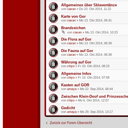
Allgemeines über Sklaventänze
von
ciaran
»
Do 23. Okt 2014, 11:22
Karte von Gor
von
ciaran
»
Mo 13. Okt 2014, 06:41
Brandzeichen
von
ciaran
»
Mo 13. Okt 2014, 10:23
Die Flora auf Gor
von
ciaran
»
Mo 13. Okt 2014, 06:39
Die Fauna auf Gor
von
ciaran
»
Mo 13. Okt 2014, 06:38
Währung auf Gor
von
chiyo
»
Fr 10. Okt 2014, 08:23
Allgemeine Infos
von
chiyo
»
Fr 10. Okt 2014, 07:58
Kasten auf GOR
von
amaya
»
Mo 22. Sep 2014, 06:44
Zwischen Klein-Doof und Prinzesschen
von
chiyo
»
Mo 6. Okt 2014, 12:07
Gedicht
von
amaya
»
Mo 29. Sep 2014, 13:17
Zurück zur Foren-Übersicht