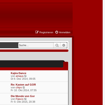
Registrieren
Anmelden
Suche
Erweiterte Suche
Kajira Dance
N
von
amaya
e
Di 9. Dez 2014, 09:05
u
e
Re: Kasten auf GOR
s
N
von
chiyo
t
e
Fr 10. Okt 2014, 07:55
e
u
r
e
Die Monde von Gor
5
B
s
N
von
Fiasco
e
t
e
Fr 9. Okt 2015, 20:38
i
e
u