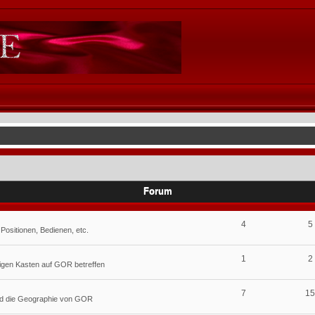
Forum
4
5
Positionen, Bedienen, etc.
1
2
igen Kasten auf GOR betreffen
7
1
und die Geographie von GOR