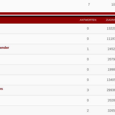
7
1
ANTWORTEN
ZUGRI
0
1322
0
1119
ender
1
2452
0
2079
0
1998
0
1340
hs
3
2993
0
2028
2
3265