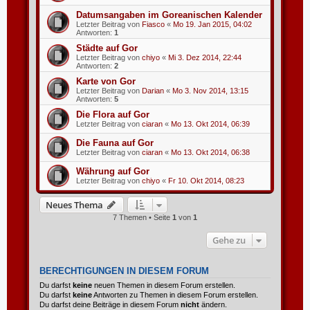
Datumsangaben im Goreanischen Kalender
Letzter Beitrag von
Fiasco
«
Mo 19. Jan 2015, 04:02
Antworten:
1
Städte auf Gor
Letzter Beitrag von
chiyo
«
Mi 3. Dez 2014, 22:44
Antworten:
2
Karte von Gor
Letzter Beitrag von
Darian
«
Mo 3. Nov 2014, 13:15
Antworten:
5
Die Flora auf Gor
Letzter Beitrag von
ciaran
«
Mo 13. Okt 2014, 06:39
Die Fauna auf Gor
Letzter Beitrag von
ciaran
«
Mo 13. Okt 2014, 06:38
Währung auf Gor
Letzter Beitrag von
chiyo
«
Fr 10. Okt 2014, 08:23
Neues Thema
7 Themen • Seite
1
von
1
Gehe zu
BERECHTIGUNGEN IN DIESEM FORUM
Du darfst
keine
neuen Themen in diesem Forum erstellen.
Du darfst
keine
Antworten zu Themen in diesem Forum erstellen.
Du darfst deine Beiträge in diesem Forum
nicht
ändern.