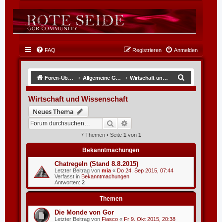
FAQ
Registrieren
Anmelden
S
Foren-Übersicht
Allgemeine GOR-Themen
Wirtschaft und Wissenschaft
u
Wirtschaft und Wissenschaft
c
Neues Thema
h
Suche
Erweiterte Suche
e
7 Themen • Seite
1
von
1
Bekanntmachungen
Chatregeln (Stand 8.8.2015)
Letzter Beitrag von
mia
«
Do 24. Sep 2015, 07:44
Verfasst in
Bekanntmachungen
Antworten:
2
Themen
Die Monde von Gor
Letzter Beitrag von
Fiasco
«
Fr 9. Okt 2015, 20:38