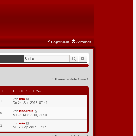
Registrieren
Anmelden
Suche
Erweiterte Suche
0 Themen • Seite
1
von
1
FFE
LETZTER BEITRAG
von
mia
1
Do 24. Sep 2015, 07:44
von
bbadmin
9
So 22. Mär 2015, 21:05
von
mia
3
Mi 17. Sep 2014, 17:14