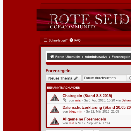
Schnellzugriff
FAQ
Foren-Übersicht
Administrativa
Forenregeln
Forenregeln
Neues Thema
BEKANNTMACHUNGEN
Chatregeln (Stand 8.8.2015)
von
mia
»
Sa 8. Aug 2015, 15:20
» in
Bekan
Datenschutzerklärung (Stand 20.05.20
von
bbadmin
»
So 22. Mär 2015, 21:05
Allgemeine Forenregeln
von
mia
»
Mi 17. Sep 2014, 17:14