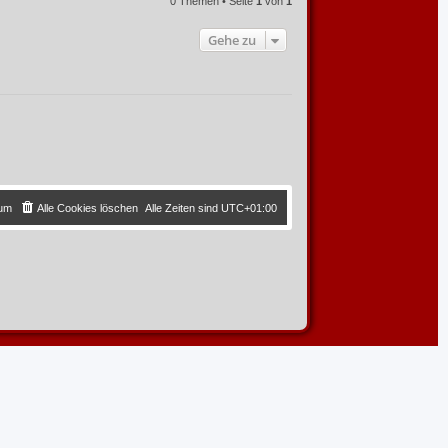
0 Themen • Seite
1
von
1
Gehe zu
sum
Alle Cookies löschen
Alle Zeiten sind
UTC+01:00