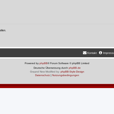
llen.
Kontakt
Impres
Powered by
phpBB
® Forum Software © phpBB Limited
Deutsche Übersetzung durch
phpBB.de
Graand New Modified by:
phpBB-Style-Design
Datenschutz
|
Nutzungsbedingungen