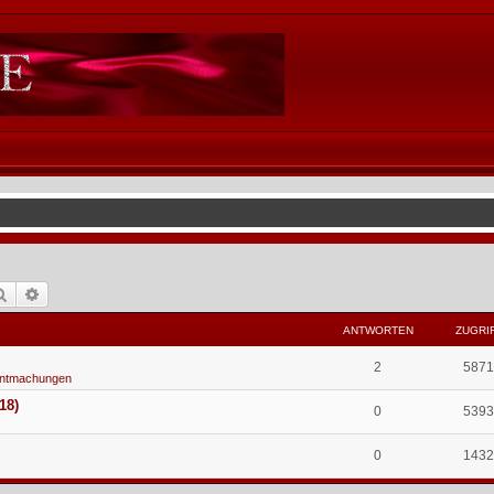
Suche
Erweiterte Suche
ANTWORTEN
ZUGRI
2
5871
ntmachungen
18)
0
5393
0
1432