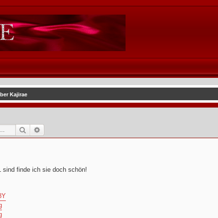
ber Kajirae
Suche
Erweiterte Suche
sind finde ich sie doch schön!
8Y
g
g