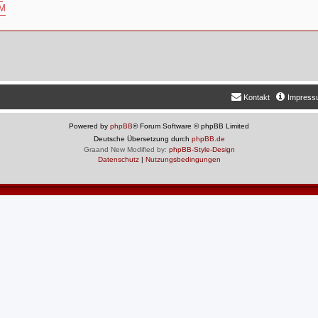
yM
Kontakt
Impres
Powered by
phpBB
® Forum Software © phpBB Limited
Deutsche Übersetzung durch
phpBB.de
Graand New Modified by:
phpBB-Style-Design
Datenschutz
|
Nutzungsbedingungen