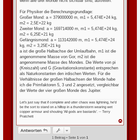
wenn alle drei Monde nicht sichtbar sind, auftreten.
Für Physiker die Berechnungsgrundlage:
Großer Mond: a = 379000000 m, m1 = 5,474E+24 kg,
m2 = 2,5E+22 kg
Zweiter Mond: a = 169714000 m, m1 = 5,474E+24 kg,
m2 = 6,25E+21 kg
Gefängnismond: a = 113142000 m, m1 = 5,474E+24
kg, m2 = 3,25E+21 kg
a ist die große Halbachse der Umlaufbahn, m1 ist die
angenommene Masse von Gor, m2 ist die
angenommene Masse des Mondes. Die Werte von pi
(Kreiszahl) und G (Gravitationskonstante) entsprechen
als Naturkonstanten den irdischen Werten. Für die
Verhältnisse der großen Halbachsen der Monde habe
ich die Primfaktoren 5, 3 und 2 angesetzt, vergleichbar
der Werte der vier großen Monde des Jupiter.
Let's just say that if complete and utter chaos was lightning, he'd
be the sort to stand on a hilltop in a thunderstorm wearing wet
copper armour and shouting 'All gods are bastards'. -- Terry
Pratchett
N
a
c
Antworten
h
1 Beitrag • Seite
1
von
1
o