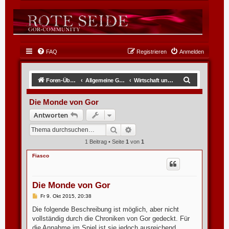
FAQ
Registrieren
Anmelden
S
Foren-Übersicht
Allgemeine GOR-Themen
Wirtschaft und Wissenschaft
u
Die Monde von Gor
c
Antworten
h
Suche
Erweiterte Suche
e
1 Beitrag • Seite
1
von
1
Fiasco
Die Monde von Gor
B
Fr 9. Okt 2015, 20:38
e
i
Die folgende Beschreibung ist möglich, aber nicht
t
vollständig durch die Chroniken von Gor gedeckt. Für
r
a
die Annahme im Spiel ist sie jedoch ausreichend