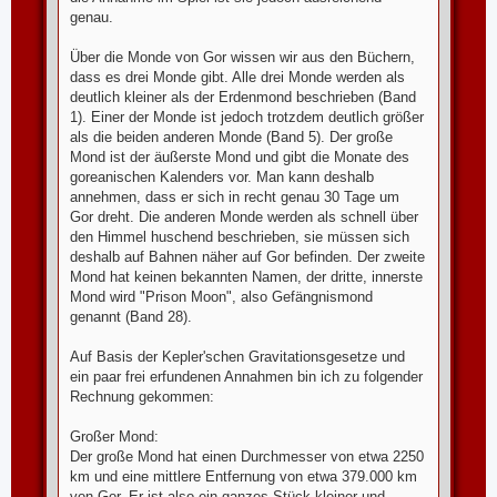
g
genau.
Über die Monde von Gor wissen wir aus den Büchern,
dass es drei Monde gibt. Alle drei Monde werden als
deutlich kleiner als der Erdenmond beschrieben (Band
1). Einer der Monde ist jedoch trotzdem deutlich größer
als die beiden anderen Monde (Band 5). Der große
Mond ist der äußerste Mond und gibt die Monate des
goreanischen Kalenders vor. Man kann deshalb
annehmen, dass er sich in recht genau 30 Tage um
Gor dreht. Die anderen Monde werden als schnell über
den Himmel huschend beschrieben, sie müssen sich
deshalb auf Bahnen näher auf Gor befinden. Der zweite
Mond hat keinen bekannten Namen, der dritte, innerste
Mond wird "Prison Moon", also Gefängnismond
genannt (Band 28).
Auf Basis der Kepler'schen Gravitationsgesetze und
ein paar frei erfundenen Annahmen bin ich zu folgender
Rechnung gekommen:
Großer Mond:
Der große Mond hat einen Durchmesser von etwa 2250
km und eine mittlere Entfernung von etwa 379.000 km
von Gor. Er ist also ein ganzes Stück kleiner und